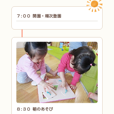
７:００ 開園・順次登園
８:３０ 朝のあそび