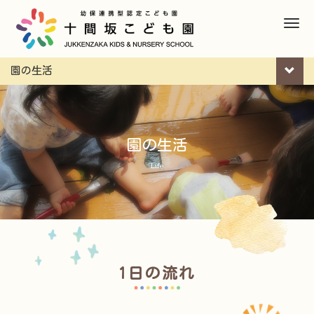
M
e
n
園の生活
u
園の生活
Life
1日の流れ