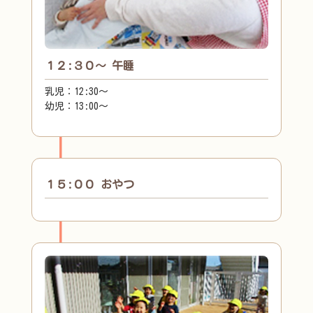
１２:３０～ 午睡
乳児：12:30～
幼児：13:00～
１５:００ おやつ