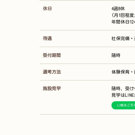
休日
4週8休
(月1回程
年間休日1
待遇
社保完備・
受付期間
随時
選考方法
体験保育・
施設見学
随時、受け
見学はLI
LINEはこち