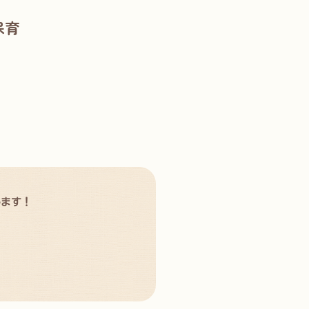
保育
？
。
います！