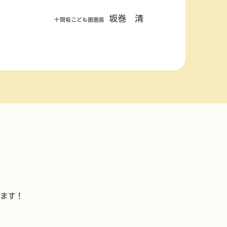
坂巻 清
十間坂こども園園長
います！