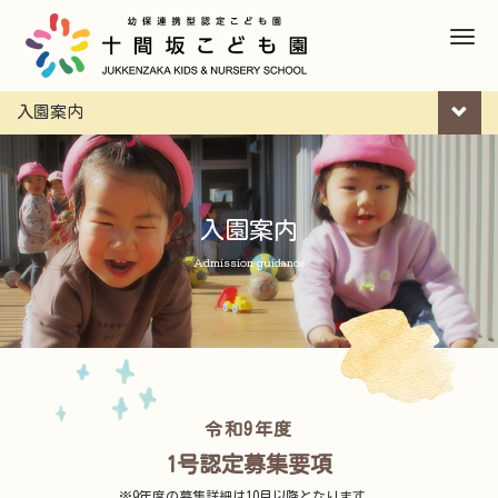
M
e
n
入園案内
u
入園案内
Admission guidance
令和9年度
1号認定募集要項
※9年度の募集詳細は
10月以降
となります。