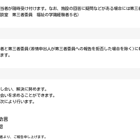
担当者が随時受け付けます。なお、施設の回答に疑問などがある場合には第三
相談室 第三者委員 福祉の学識経験者５名）
者と第三者委員(苦情申出人が第三者委員への報告を拒否した場合を除く)に
します。
話し合い、解決に努めます。
立会いを求めることができます。
、次により行います。
助言
認
者より、ご報告申し上げます。